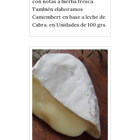
con notas a hierba fresca.
También elaboramos
Camembert en base a leche de
Cabra, en Unidades de 100 grs.
INICIO
GRUPO COMERCIAL
DON SANTIAGO
CAPILLA DEL SEÑOR
COTAHUA
QUESOS ESPECIALES
SAVAZ
PRODUCTOS
QUESOS ITALIANOS
QUESOS FRANCESES
QUESOS + SALUDABLES
QUESOS DUROS