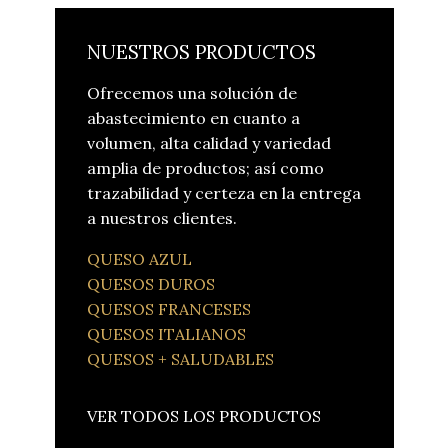
GRUPO COMERCIAL
DON SANTIAGO
NUESTROS PRODUCTOS
CAPILLA DEL SEÑOR
Ofrecemos una solución de
COTAHUA
abastecimiento en cuanto a
QUESOS ESPECIALES
volumen, alta calidad y variedad
SAVAZ
amplia de productos; así como
PRODUCTOS
trazabilidad y certeza en la entrega
a nuestros clientes.
QUESOS ITALIANOS
QUESOS FRANCESES
QUESO AZUL
QUESOS + SALUDABLES
QUESOS DUROS
QUESOS FRANCESES
QUESOS DUROS
QUESOS ITALIANOS
QUESO AZUL
QUESOS + SALUDABLES
CONTACTO
PORTUGUÊS
VER TODOS LOS PRODUCTOS
ENGLISH